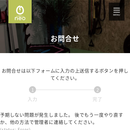
メ
イ
MENU
ン
コ
ン
お問合せ
テ
ン
ツ
へ
移
お問合せは以下フォームに入力の上送信するボタンを押し
動
てください。
1
2
入力
完了
予期しない問題が発生しました。 後でもう一度やり直す
か、他の方法で管理者に連絡してください。
(status: Error)